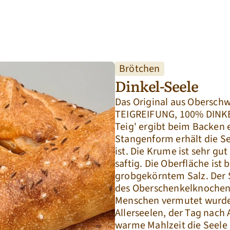
Produkte
Über uns
Brötchen
Dinkel-Seele
Das Original aus Obersch
TEIGREIFUNG, 100% DINKEL
Teig' ergibt beim Backen e
Stangenform erhält die See
ist. Die Krume ist sehr gu
saftig. Die Oberfläche ist
grobgekörntem Salz. Der S
des Oberschenkelknochens 
Menschen vermutet wurde.
Allerseelen, der Tag nach 
warme Mahlzeit die Seele 