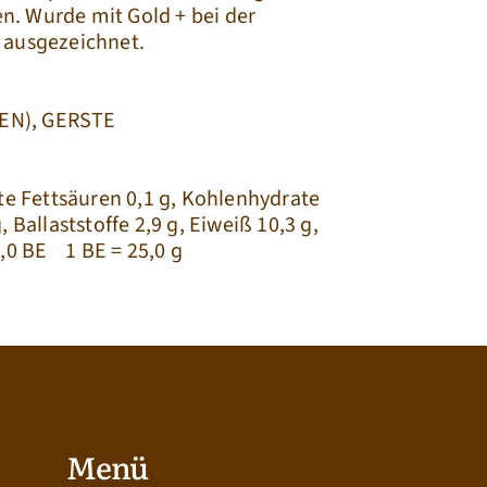
. Wurde mit Gold + bei der 
 ausgezeichnet.
EN), GERSTE
gte Fettsäuren 0,1 g, Kohlenhydrate 
 Ballaststoffe 2,9 g, Eiweiß 10,3 g, 
0 BE    1 BE = 25,0 g
Menü