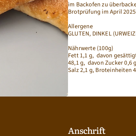
im Backofen zu überbacken
Brotprüfung im April 2025
Allergene
GLUTEN, DINKEL (URWEIZ
Nährwerte (100g)
Fett 1,1 g,  davon gesätti
48,1 g,  davon Zucker 0,6 g,
Salz 2,1 g, Broteinheiten 4,
Anschrift